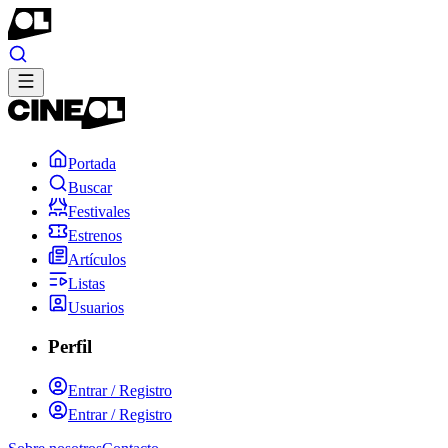
Portada
Buscar
Festivales
Estrenos
Artículos
Listas
Usuarios
Perfil
Entrar / Registro
Entrar / Registro