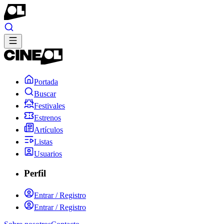
Portada
Buscar
Festivales
Estrenos
Artículos
Listas
Usuarios
Perfil
Entrar / Registro
Entrar / Registro