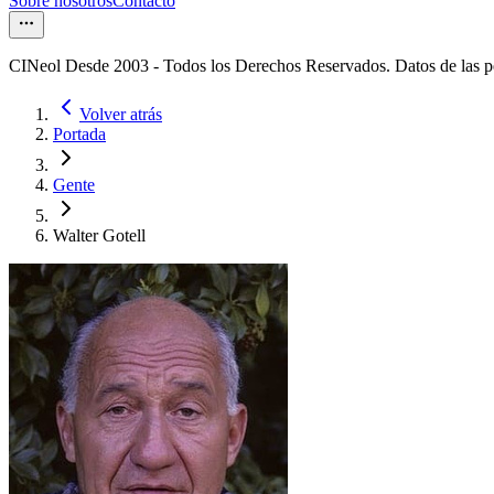
Sobre nosotros
Contacto
CINeol Desde 2003 - Todos los Derechos Reservados. Datos de las 
Volver atrás
Portada
Gente
Walter Gotell