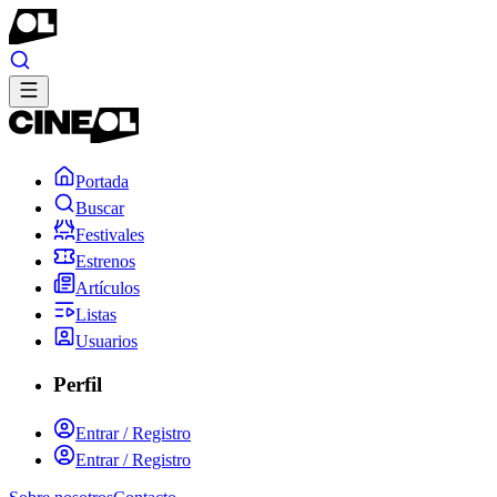
Portada
Buscar
Festivales
Estrenos
Artículos
Listas
Usuarios
Perfil
Entrar / Registro
Entrar / Registro