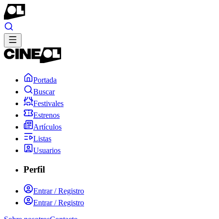
Portada
Buscar
Festivales
Estrenos
Artículos
Listas
Usuarios
Perfil
Entrar / Registro
Entrar / Registro