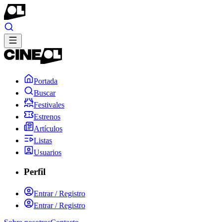
Portada
Buscar
Festivales
Estrenos
Artículos
Listas
Usuarios
Perfil
Entrar / Registro
Entrar / Registro