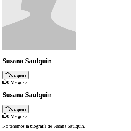
Susana Saulquin
Me gusta
0
Me gusta
Susana Saulquin
Me gusta
0
Me gusta
No tenemos la biografía de Susana Saulquin.