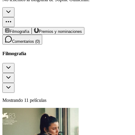
Filmografía
Premios y nominaciones
Comentarios (
0
)
Filmografía
Mostrando 11 películas