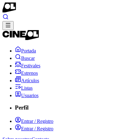
Portada
Buscar
Festivales
Estrenos
Artículos
Listas
Usuarios
Perfil
Entrar / Registro
Entrar / Registro