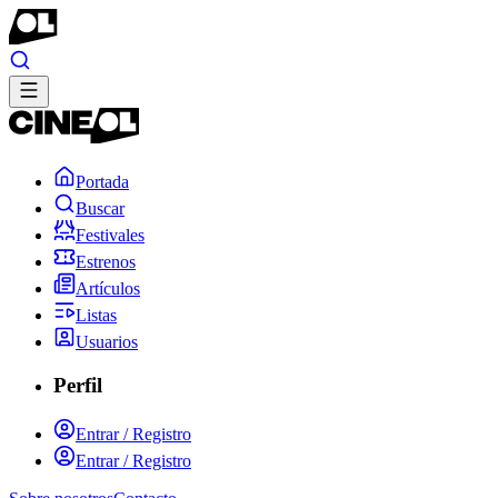
Portada
Buscar
Festivales
Estrenos
Artículos
Listas
Usuarios
Perfil
Entrar / Registro
Entrar / Registro