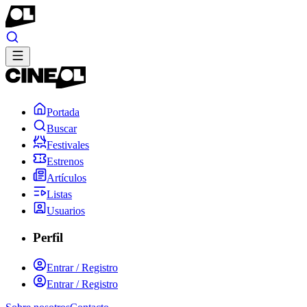
Portada
Buscar
Festivales
Estrenos
Artículos
Listas
Usuarios
Perfil
Entrar / Registro
Entrar / Registro