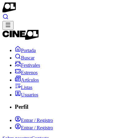
Portada
Buscar
Festivales
Estrenos
Artículos
Listas
Usuarios
Perfil
Entrar / Registro
Entrar / Registro