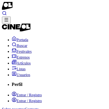
Portada
Buscar
Festivales
Estrenos
Artículos
Listas
Usuarios
Perfil
Entrar / Registro
Entrar / Registro