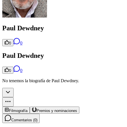
Paul Dewdney
0
0
Paul Dewdney
0
0
No tenemos la biografía de Paul Dewdney.
Filmografía
Premios y nominaciones
Comentarios (
0
)