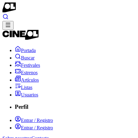
Portada
Buscar
Festivales
Estrenos
Artículos
Listas
Usuarios
Perfil
Entrar / Registro
Entrar / Registro