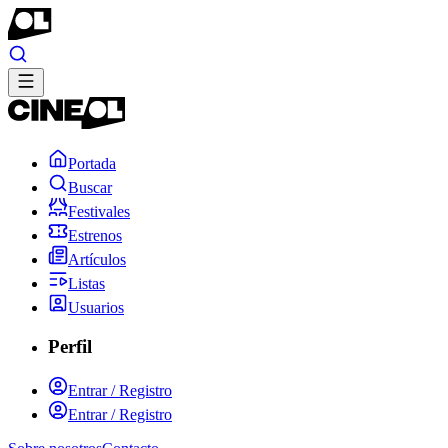
Portada
Buscar
Festivales
Estrenos
Artículos
Listas
Usuarios
Perfil
Entrar / Registro
Entrar / Registro