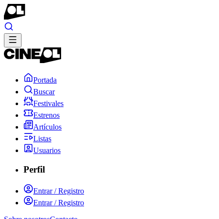
Portada
Buscar
Festivales
Estrenos
Artículos
Listas
Usuarios
Perfil
Entrar / Registro
Entrar / Registro