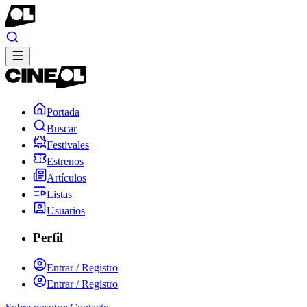
Portada
Buscar
Festivales
Estrenos
Artículos
Listas
Usuarios
Perfil
Entrar / Registro
Entrar / Registro