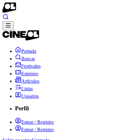
Portada
Buscar
Festivales
Estrenos
Artículos
Listas
Usuarios
Perfil
Entrar / Registro
Entrar / Registro