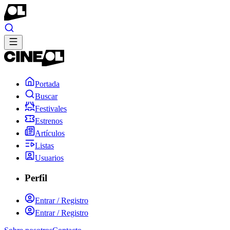
Portada
Buscar
Festivales
Estrenos
Artículos
Listas
Usuarios
Perfil
Entrar / Registro
Entrar / Registro