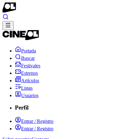
Portada
Buscar
Festivales
Estrenos
Artículos
Listas
Usuarios
Perfil
Entrar / Registro
Entrar / Registro