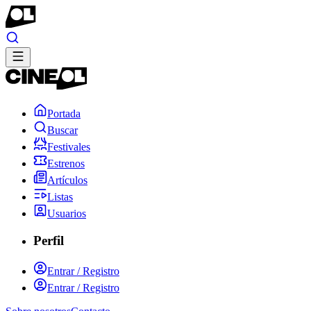
Portada
Buscar
Festivales
Estrenos
Artículos
Listas
Usuarios
Perfil
Entrar / Registro
Entrar / Registro