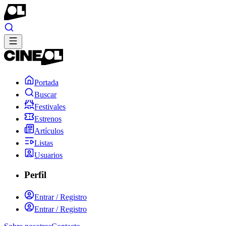
Portada
Buscar
Festivales
Estrenos
Artículos
Listas
Usuarios
Perfil
Entrar / Registro
Entrar / Registro