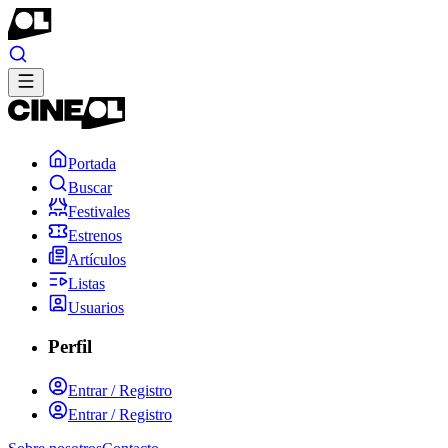
Portada
Buscar
Festivales
Estrenos
Artículos
Listas
Usuarios
Perfil
Entrar / Registro
Entrar / Registro