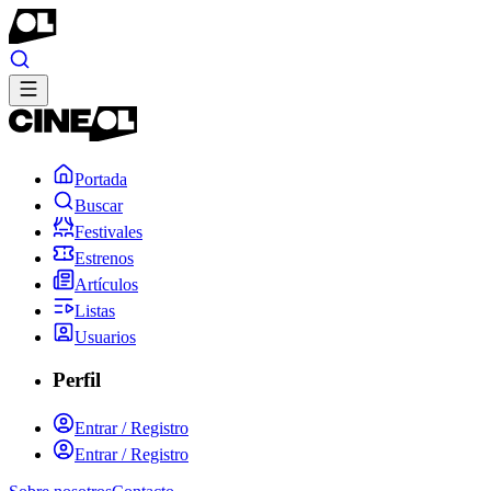
Portada
Buscar
Festivales
Estrenos
Artículos
Listas
Usuarios
Perfil
Entrar / Registro
Entrar / Registro