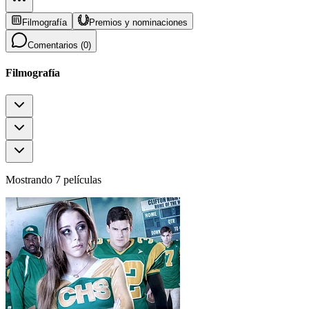
Filmografía
Premios y nominaciones
Comentarios (
0
)
Filmografía
Mostrando 7 películas