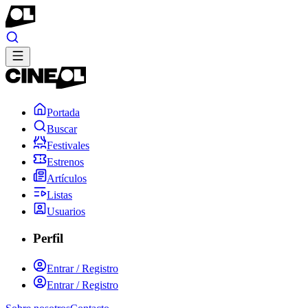
Portada
Buscar
Festivales
Estrenos
Artículos
Listas
Usuarios
Perfil
Entrar / Registro
Entrar / Registro