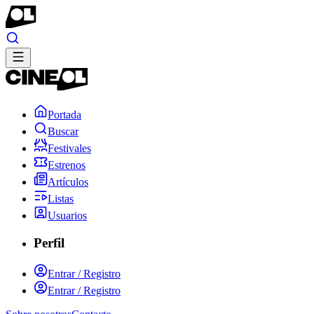
Portada
Buscar
Festivales
Estrenos
Artículos
Listas
Usuarios
Perfil
Entrar / Registro
Entrar / Registro