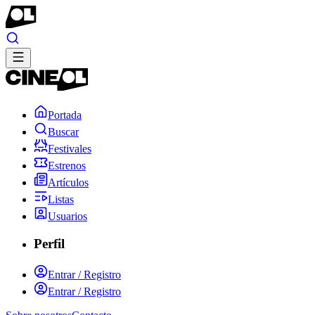
Portada
Buscar
Festivales
Estrenos
Artículos
Listas
Usuarios
Perfil
Entrar / Registro
Entrar / Registro