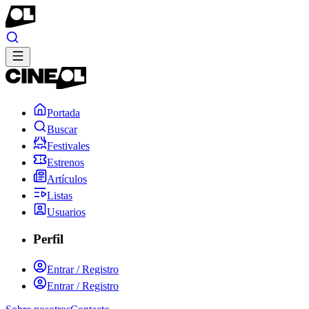
Portada
Buscar
Festivales
Estrenos
Artículos
Listas
Usuarios
Perfil
Entrar / Registro
Entrar / Registro