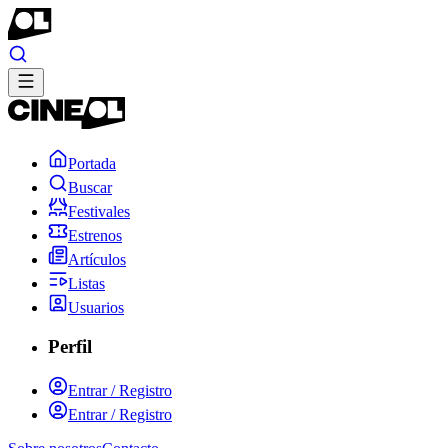
Portada
Buscar
Festivales
Estrenos
Artículos
Listas
Usuarios
Perfil
Entrar / Registro
Entrar / Registro