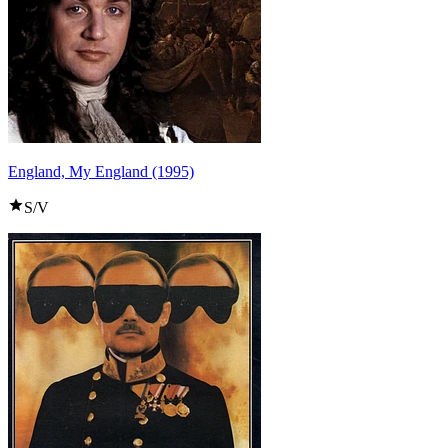
England, My England (1995)
S/V