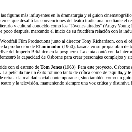
s figuras más influyentes en la dramaturgia y el guion cinematográfico
n el que desafió las convenciones del teatro tradicional mediante el re
literario y cultural conocido como los "Jóvenes airados" (Angry Young M
ne poco después, marcando el inicio de su fructífera relación con la in
odfall Film Productions junto al director Tony Richardson, con el objeti
fue la producción de
El animador
(1960), basada en su propia obra de 
live del Imperio Británico en la posguerra. La cinta contó con la interp
emostró la capacidad de Osborne para crear personajes complejos y situ
pide con el estreno de
Tom Jones
(1963). Para este proyecto, Osborne a
o. La película fue un éxito rotundo tanto de crítica como de taquilla, 
retratar la realidad social contemporánea, sino también como un guionis
 teatro y la televisión, manteniendo siempre una voz crítica y distintiv