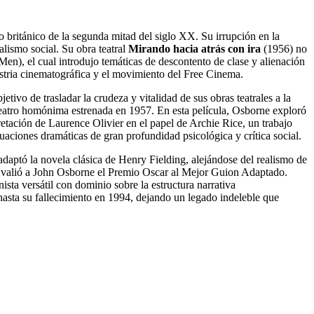
 británico de la segunda mitad del siglo XX. Su irrupción en la
alismo social. Su obra teatral
Mirando hacia atrás con ira
(1956) no
en), el cual introdujo temáticas de descontento de clase y alienación
dustria cinematográfica y el movimiento del Free Cinema.
vo de trasladar la crudeza y vitalidad de sus obras teatrales a la
teatro homónima estrenada en 1957. En esta película, Osborne exploró
retación de Laurence Olivier en el papel de Archie Rice, un trabajo
aciones dramáticas de gran profundidad psicológica y crítica social.
daptó la novela clásica de Henry Fielding, alejándose del realismo de
y le valió a John Osborne el Premio Oscar al Mejor Guion Adaptado.
ta versátil con dominio sobre la estructura narrativa
a hasta su fallecimiento en 1994, dejando un legado indeleble que