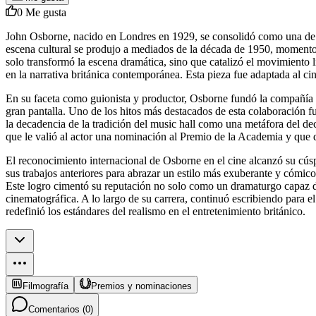
0
Me gusta
John Osborne, nacido en Londres en 1929, se consolidó como una de la
escena cultural se produjo a mediados de la década de 1950, momento e
solo transformó la escena dramática, sino que catalizó el movimiento 
en la narrativa británica contemporánea. Esta pieza fue adaptada al ci
En su faceta como guionista y productor, Osborne fundó la compañía Wo
gran pantalla. Uno de los hitos más destacados de esta colaboración 
la decadencia de la tradición del music hall como una metáfora del dec
que le valió al actor una nominación al Premio de la Academia y que d
El reconocimiento internacional de Osborne en el cine alcanzó su cús
sus trabajos anteriores para abrazar un estilo más exuberante y cómic
Este logro cimentó su reputación no solo como un dramaturgo capaz de 
cinematográfica. A lo largo de su carrera, continuó escribiendo para el
redefinió los estándares del realismo en el entretenimiento británico.
Filmografía
Premios y nominaciones
Comentarios (
0
)