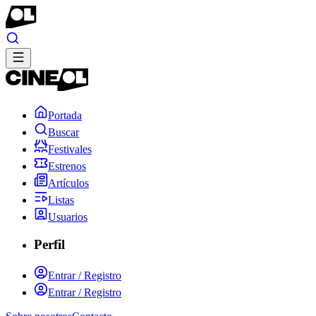
Portada
Buscar
Festivales
Estrenos
Artículos
Listas
Usuarios
Perfil
Entrar / Registro
Entrar / Registro