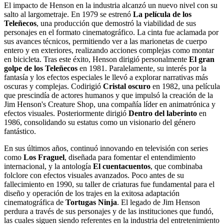
El impacto de Henson en la industria alcanzó un nuevo nivel con su
salto al largometraje. En 1979 se estrenó
La película de los
Teleñecos
, una producción que demostró la viabilidad de sus
personajes en el formato cinematográfico. La cinta fue aclamada por
sus avances técnicos, permitiendo ver a las marionetas de cuerpo
entero y en exteriores, realizando acciones complejas como montar
en bicicleta. Tras este éxito, Henson dirigió personalmente
El gran
golpe de los Teleñecos
en 1981. Paralelamente, su interés por la
fantasía y los efectos especiales le llevó a explorar narrativas más
oscuras y complejas. Codirigió
Cristal oscuro
en 1982, una película
que prescindía de actores humanos y que impulsó la creación de la
Jim Henson's Creature Shop, una compañía líder en animatrónica y
efectos visuales. Posteriormente dirigió
Dentro del laberinto
en
1986, consolidando su estatus como un visionario del género
fantástico.
En sus últimos años, continuó innovando en televisión con series
como
Los Fraguel
, diseñada para fomentar el entendimiento
internacional, y la antología
El cuentacuentos
, que combinaba
folclore con efectos visuales avanzados. Poco antes de su
fallecimiento en 1990, su taller de criaturas fue fundamental para el
diseño y operación de los trajes en la exitosa adaptación
cinematográfica de
Tortugas Ninja
. El legado de Jim Henson
perdura a través de sus personajes y de las instituciones que fundó,
las cuales siguen siendo referentes en la industria del entretenimiento