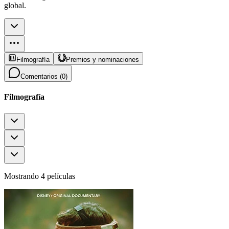
global.
Filmografía
Premios y nominaciones
Comentarios (
0
)
Filmografía
Mostrando 4 películas