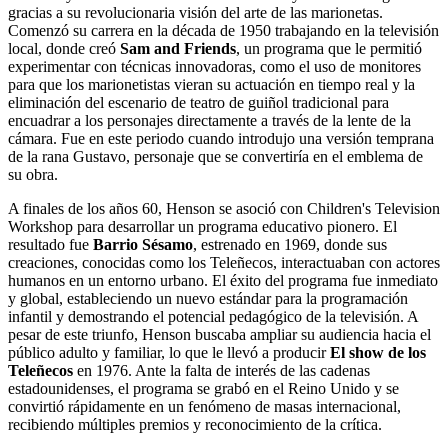
gracias a su revolucionaria visión del arte de las marionetas.
Comenzó su carrera en la década de 1950 trabajando en la televisión
local, donde creó
Sam and Friends
, un programa que le permitió
experimentar con técnicas innovadoras, como el uso de monitores
para que los marionetistas vieran su actuación en tiempo real y la
eliminación del escenario de teatro de guiñol tradicional para
encuadrar a los personajes directamente a través de la lente de la
cámara. Fue en este periodo cuando introdujo una versión temprana
de la rana Gustavo, personaje que se convertiría en el emblema de
su obra.
A finales de los años 60, Henson se asoció con Children's Television
Workshop para desarrollar un programa educativo pionero. El
resultado fue
Barrio Sésamo
, estrenado en 1969, donde sus
creaciones, conocidas como los Teleñecos, interactuaban con actores
humanos en un entorno urbano. El éxito del programa fue inmediato
y global, estableciendo un nuevo estándar para la programación
infantil y demostrando el potencial pedagógico de la televisión. A
pesar de este triunfo, Henson buscaba ampliar su audiencia hacia el
público adulto y familiar, lo que le llevó a producir
El show de los
Teleñecos
en 1976. Ante la falta de interés de las cadenas
estadounidenses, el programa se grabó en el Reino Unido y se
convirtió rápidamente en un fenómeno de masas internacional,
recibiendo múltiples premios y reconocimiento de la crítica.