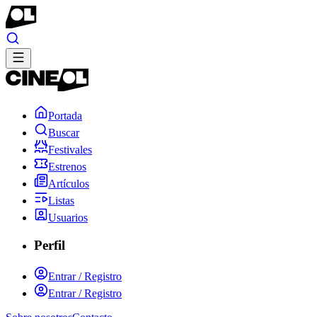
Portada
Buscar
Festivales
Estrenos
Artículos
Listas
Usuarios
Perfil
Entrar / Registro
Entrar / Registro