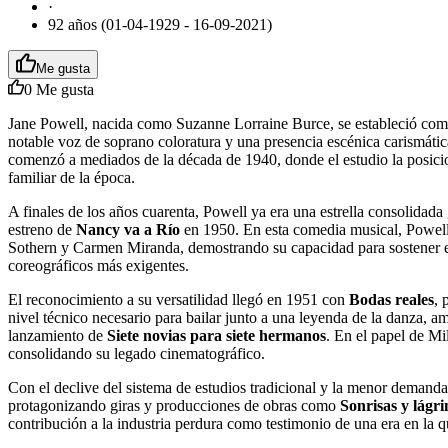
·
92 años (01-04-1929 - 16-09-2021)
Me gusta
0
Me gusta
Jane Powell, nacida como Suzanne Lorraine Burce, se estableció com
notable voz de soprano coloratura y una presencia escénica carismática,
comenzó a mediados de la década de 1940, donde el estudio la posicion
familiar de la época.
A finales de los años cuarenta, Powell ya era una estrella consolidada
estreno de
Nancy va a Río
en 1950. En esta comedia musical, Powell 
Sothern y Carmen Miranda, demostrando su capacidad para sostener el 
coreográficos más exigentes.
El reconocimiento a su versatilidad llegó en 1951 con
Bodas reales
, 
nivel técnico necesario para bailar junto a una leyenda de la danza, a
lanzamiento de
Siete novias para siete hermanos
. En el papel de Mi
consolidando su legado cinematográfico.
Con el declive del sistema de estudios tradicional y la menor demanda 
protagonizando giras y producciones de obras como
Sonrisas y lágr
contribución a la industria perdura como testimonio de una era en la qu