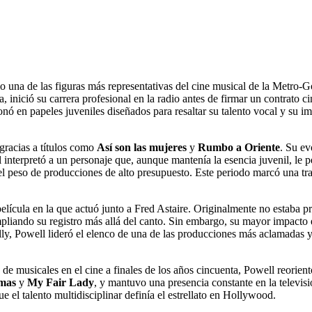
o una de las figuras más representativas del cine musical de la Met
 inició su carrera profesional en la radio antes de firmar un contrato c
ó en papeles juveniles diseñados para resaltar su talento vocal y su im
 gracias a títulos como
Así son las mujeres
y
Rumbo a Oriente
. Su ev
interpretó a un personaje que, aunque mantenía la esencia juvenil, le
peso de producciones de alto presupuesto. Este periodo marcó una trans
película en la que actuó junto a Fred Astaire. Originalmente no estaba p
mpliando su registro más allá del canto. Sin embargo, su mayor impacto 
lly, Powell lideró el elenco de una de las producciones más aclamadas y 
de musicales en el cine a finales de los años cincuenta, Powell reorientó
imas
y
My Fair Lady
, y mantuvo una presencia constante en la televis
e el talento multidisciplinar definía el estrellato en Hollywood.