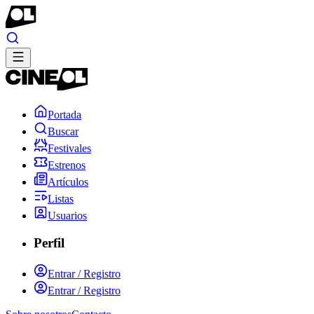
Portada
Buscar
Festivales
Estrenos
Artículos
Listas
Usuarios
Perfil
Entrar / Registro
Entrar / Registro