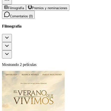
Filmografía
Premios y nominaciones
Comentarios (
0
)
Filmografía
Mostrando 2 películas