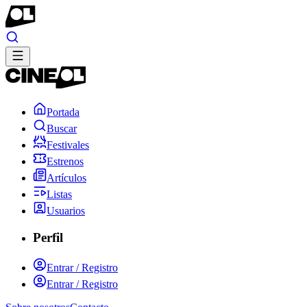
Portada
Buscar
Festivales
Estrenos
Artículos
Listas
Usuarios
Perfil
Entrar / Registro
Entrar / Registro