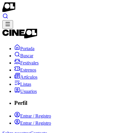
Portada
Buscar
Festivales
Estrenos
Artículos
Listas
Usuarios
Perfil
Entrar / Registro
Entrar / Registro