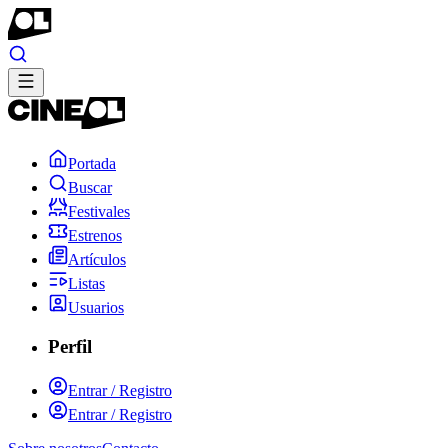
Portada
Buscar
Festivales
Estrenos
Artículos
Listas
Usuarios
Perfil
Entrar / Registro
Entrar / Registro