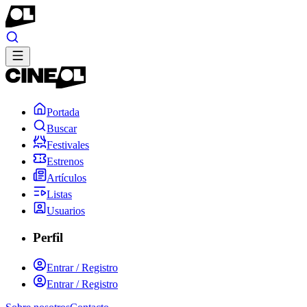
Portada
Buscar
Festivales
Estrenos
Artículos
Listas
Usuarios
Perfil
Entrar / Registro
Entrar / Registro