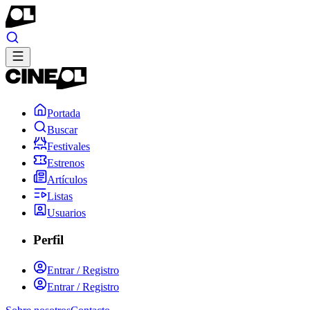
Portada
Buscar
Festivales
Estrenos
Artículos
Listas
Usuarios
Perfil
Entrar / Registro
Entrar / Registro