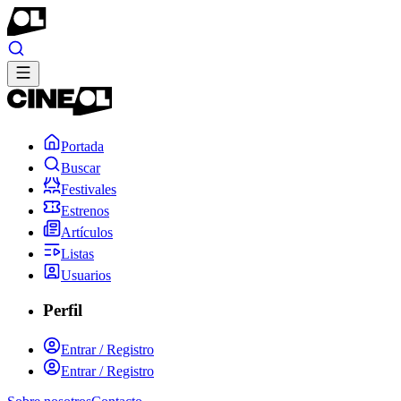
Portada
Buscar
Festivales
Estrenos
Artículos
Listas
Usuarios
Perfil
Entrar / Registro
Entrar / Registro