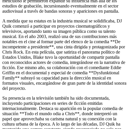
meticuloso le permitieron expandir su influencia más allá de los
estudios de grabación, incursionando eventualmente en el sector
audiovisual a través de bandas sonoras y apariciones en pantalla.
A medida que su estatus en la industria musical se solidificaba, DJ
Quik comenzó a participar en proyectos cinematográficos y
televisivos, aportando tanto su imagen pública como su talento
musical. En el año 2003, realizó una de sus contribuciones más
notables en el cine al formar parte del elenco de la comedia **De
incompetente a presidente**, una cinta dirigida y protagonizada por
Chris Rock. En esta película, que satiriza el panorama político de
Estados Unidos, Blake tuvo la oportunidad de compartir pantalla
con reconocidos actores de comedia, integrándose en la narrativa de
ficción. Ese mismo año, su colaboración con el comediante Eddie
Griffin en el documental y especial de comedia **Dysfunktional
Family** subrayó su capacidad para la dirección musical en
formatos visuales, encargándose de gran parte de la identidad sonora
del proyecto.
Su presencia en la televisión también ha sido documentada,
incluyendo participaciones en series de ficción emitidas
internacionalmente. Destaca su aparición en la popular comedia de
situación **Todo el mundo odia a Chris**, donde interpretó un
papel que aprovechaba su carisma natural y su conexión con la
cultura urbana de la época. A lo largo de las décadas, DJ Quik ha