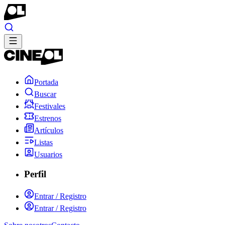
Portada
Buscar
Festivales
Estrenos
Artículos
Listas
Usuarios
Perfil
Entrar / Registro
Entrar / Registro