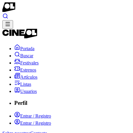
Portada
Buscar
Festivales
Estrenos
Artículos
Listas
Usuarios
Perfil
Entrar / Registro
Entrar / Registro