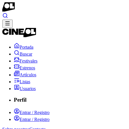
Portada
Buscar
Festivales
Estrenos
Artículos
Listas
Usuarios
Perfil
Entrar / Registro
Entrar / Registro