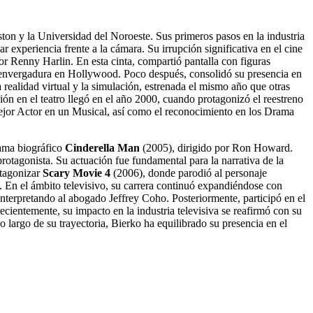
ston y la Universidad del Noroeste. Sus primeros pasos en la industria
r experiencia frente a la cámara. Su irrupción significativa en el cine
or Renny Harlin. En esta cinta, compartió pantalla con figuras
r envergadura en Hollywood. Poco después, consolidó su presencia en
a realidad virtual y la simulación, estrenada el mismo año que otras
ón en el teatro llegó en el año 2000, cuando protagonizó el reestreno
Mejor Actor en un Musical, así como el reconocimiento en los Drama
rama biográfico
Cinderella Man
(2005), dirigido por Ron Howard.
protagonista. Su actuación fue fundamental para la narrativa de la
otagonizar
Scary Movie 4
(2006), donde parodió al personaje
l. En el ámbito televisivo, su carrera continuó expandiéndose con
nterpretando al abogado Jeffrey Coho. Posteriormente, participó en el
cientemente, su impacto en la industria televisiva se reafirmó con su
o largo de su trayectoria, Bierko ha equilibrado su presencia en el