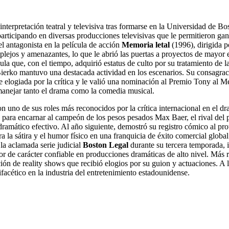
nterpretación teatral y televisiva tras formarse en la Universidad de Bo
articipando en diversas producciones televisivas que le permitieron gana
 antagonista en la película de acción
Memoria letal
(1996), dirigida p
plejos y amenazantes, lo que le abrió las puertas a proyectos de mayo
la que, con el tiempo, adquirió estatus de culto por su tratamiento de l
 Bierko mantuvo una destacada actividad en los escenarios. Su consagraci
 elogiada por la crítica y le valió una nominación al Premio Tony al 
anejar tanto el drama como la comedia musical.
n uno de sus roles más reconocidos por la crítica internacional en el d
ca para encarnar al campeón de los pesos pesados Max Baer, el rival del 
dramático efectivo. Al año siguiente, demostró su registro cómico al pr
a la sátira y el humor físico en una franquicia de éxito comercial globa
 la aclamada serie judicial
Boston Legal
durante su tercera temporada, i
r de carácter confiable en producciones dramáticas de alto nivel. Más re
ción de reality shows que recibió elogios por su guion y actuaciones. A l
ifacético en la industria del entretenimiento estadounidense.