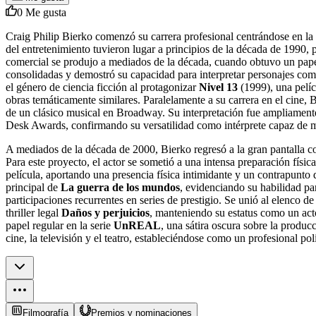
0
Me gusta
Craig Philip Bierko comenzó su carrera profesional centrándose en la i
del entretenimiento tuvieron lugar a principios de la década de 1990, p
comercial se produjo a mediados de la década, cuando obtuvo un papel
consolidadas y demostró su capacidad para interpretar personajes com
el género de ciencia ficción al protagonizar
Nivel 13
(1999), una pelícu
obras temáticamente similares. Paralelamente a su carrera en el cine,
de un clásico musical en Broadway. Su interpretación fue ampliamente
Desk Awards, confirmando su versatilidad como intérprete capaz de m
A mediados de la década de 2000, Bierko regresó a la gran pantalla co
Para este proyecto, el actor se sometió a una intensa preparación físi
película, aportando una presencia física intimidante y un contrapunto 
principal de
La guerra de los mundos
, evidenciando su habilidad par
participaciones recurrentes en series de prestigio. Se unió al elenco de
thriller legal
Daños y perjuicios
, manteniendo su estatus como un acto
papel regular en la serie
UnREAL
, una sátira oscura sobre la produc
cine, la televisión y el teatro, estableciéndose como un profesional pol
Filmografía
Premios y nominaciones