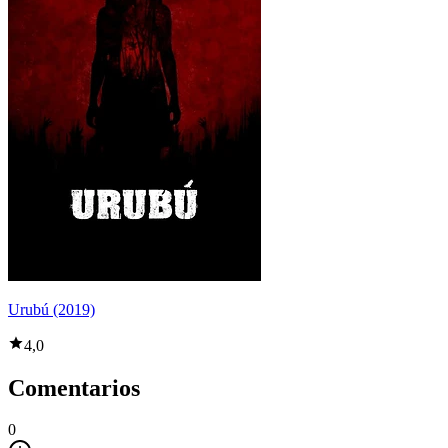
Urubú (2019)
4,0
Comentarios
0