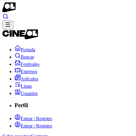
Portada
Buscar
Festivales
Estrenos
Artículos
Listas
Usuarios
Perfil
Entrar / Registro
Entrar / Registro