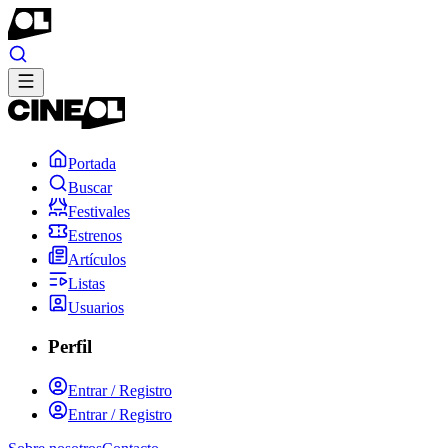
Portada
Buscar
Festivales
Estrenos
Artículos
Listas
Usuarios
Perfil
Entrar / Registro
Entrar / Registro