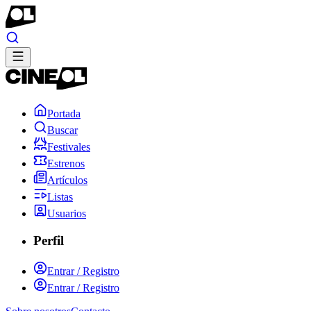
Portada
Buscar
Festivales
Estrenos
Artículos
Listas
Usuarios
Perfil
Entrar / Registro
Entrar / Registro