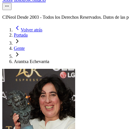
Sobre nosotros
Contacto
CINeol Desde 2003 - Todos los Derechos Reservados. Datos de las 
Volver atrás
Portada
Gente
Arantxa Echevarria