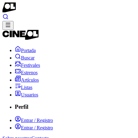
Portada
Buscar
Festivales
Estrenos
Artículos
Listas
Usuarios
Perfil
Entrar / Registro
Entrar / Registro