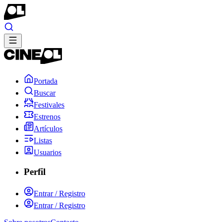
Portada
Buscar
Festivales
Estrenos
Artículos
Listas
Usuarios
Perfil
Entrar / Registro
Entrar / Registro